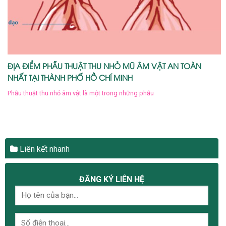
ĐỊA ĐIỂM PHẪU THUẬT THU NHỎ MŨ ÂM VẬT AN TOÀN
NHẤT TẠI THÀNH PHỐ HỒ CHÍ MINH
Phẫu thuật thu nhỏ âm vật là một trong những phẫu
Liên kết nhanh
ĐĂNG KÝ LIÊN HỆ