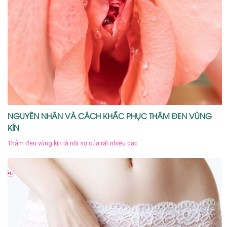
NGUYÊN NHÂN VÀ CÁCH KHẮC PHỤC THÂM ĐEN VÙNG
KÍN
Thâm đen vùng kín là nỗi sợ của rất nhiều các