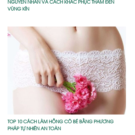
NGUYÊN NHÂN VÀ CÁCH KHẮC PHỤC THÂM ĐEN
VÙNG KÍN
TOP 10 CÁCH LÀM HỒNG CÔ BÉ BẰNG PHƯƠNG
PHÁP TỰ NHIÊN AN TOÀN