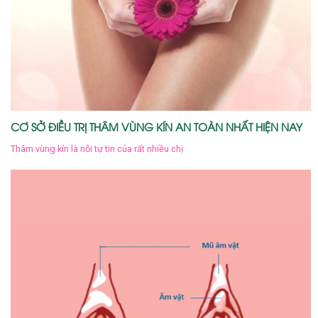
CƠ SỞ ĐIỀU TRỊ THÂM VÙNG KÍN AN TOÀN NHẤT HIỆN NAY
Thâm vùng kín là nỗi tự tin của rất nhiều chị