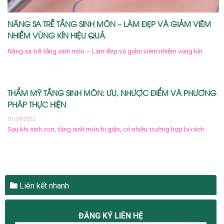
NÂNG SA TRỄ TẦNG SINH MÔN – LÀM ĐẸP VÀ GIẢM VIÊM
NHIỄM VÙNG KÍN HIỆU QUẢ
Nâng sa trễ tầng sinh môn – Làm đẹp và giảm viêm nhiễm vùng kín
THẨM MỸ TẦNG SINH MÔN: ƯU, NHƯỢC ĐIỂM VÀ PHƯƠNG
PHÁP THỰC HIỆN
01/09/2022
Sau khi sinh con, tầng sinh môn bị giãn, có nhiều trường hợp bị rách
Liên kết nhanh
ĐĂNG KÝ LIÊN HỆ