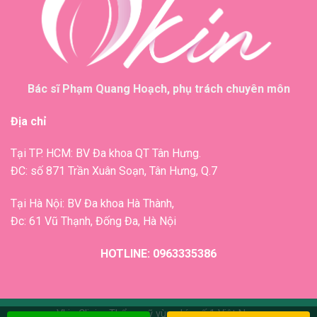
Bác sĩ Phạm Quang Hoạch, phụ trách chuyên môn
Địa chỉ
Tại TP. HCM: BV Đa khoa QT Tân Hưng.
ĐC: số 871 Trần Xuân Soạn, Tân Hưng, Q.7
Tại Hà Nội: BV Đa khoa Hà Thành,
Đc: 61 Vũ Thạnh, Đống Đa, Hà Nội
HOTLINE: 0963335386
Vkin Clinic- Thẩm mỹ vùng kín số 1 Việt Nam