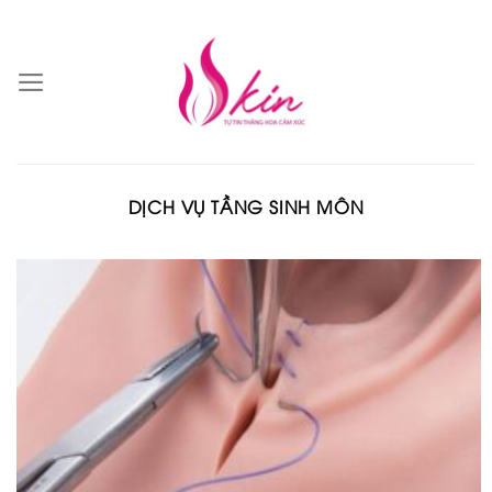
Skip
to
content
DỊCH VỤ TẦNG SINH MÔN